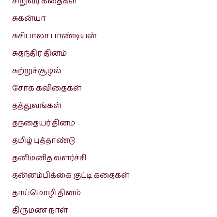
சிறுவர் கதைகள்
சுகன்யா
சுசிபாலா பாண்டியன்
சுதந்திர தினம்
சுற்றுச்சூழல்
சோக கவிதைகள்
தத்துவங்கள்
தந்தையர் தினம்
தமிழ் புத்தாண்டு
தனிமனித வளர்ச்சி
தன்னம்பிக்கை குட்டி கதைகள்
தாய்மொழி தினம்
திருமண நாள்