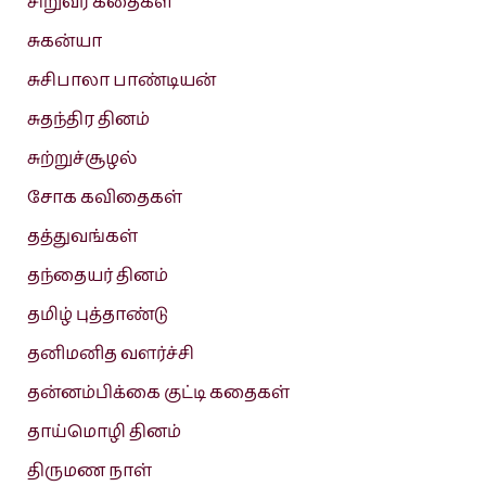
சிறுவர் கதைகள்
சுகன்யா
சுசிபாலா பாண்டியன்
சுதந்திர தினம்
சுற்றுச்சூழல்
சோக கவிதைகள்
தத்துவங்கள்
தந்தையர் தினம்
தமிழ் புத்தாண்டு
தனிமனித வளர்ச்சி
தன்னம்பிக்கை குட்டி கதைகள்
தாய்மொழி தினம்
திருமண நாள்