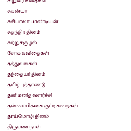
சிறுவர் கதைகள்
சுகன்யா
சுசிபாலா பாண்டியன்
சுதந்திர தினம்
சுற்றுச்சூழல்
சோக கவிதைகள்
தத்துவங்கள்
தந்தையர் தினம்
தமிழ் புத்தாண்டு
தனிமனித வளர்ச்சி
தன்னம்பிக்கை குட்டி கதைகள்
தாய்மொழி தினம்
திருமண நாள்