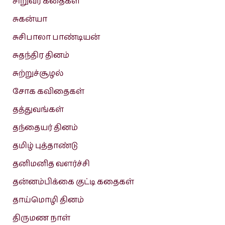
சிறுவர் கதைகள்
சுகன்யா
சுசிபாலா பாண்டியன்
சுதந்திர தினம்
சுற்றுச்சூழல்
சோக கவிதைகள்
தத்துவங்கள்
தந்தையர் தினம்
தமிழ் புத்தாண்டு
தனிமனித வளர்ச்சி
தன்னம்பிக்கை குட்டி கதைகள்
தாய்மொழி தினம்
திருமண நாள்