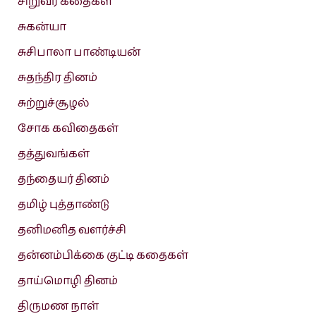
சிறுவர் கதைகள்
சுகன்யா
சுசிபாலா பாண்டியன்
சுதந்திர தினம்
சுற்றுச்சூழல்
சோக கவிதைகள்
தத்துவங்கள்
தந்தையர் தினம்
தமிழ் புத்தாண்டு
தனிமனித வளர்ச்சி
தன்னம்பிக்கை குட்டி கதைகள்
தாய்மொழி தினம்
திருமண நாள்