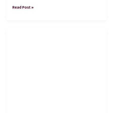
Read Post »
parenting
tips
in
tamil