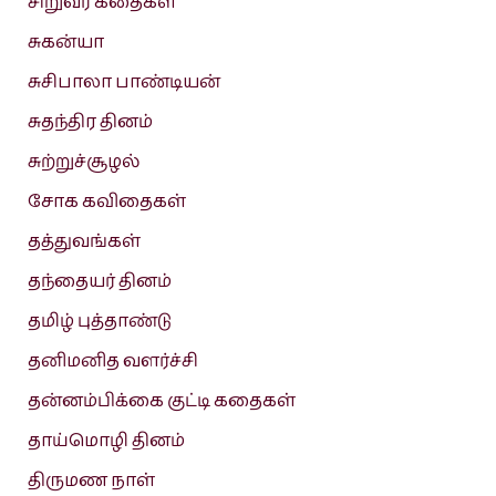
சிறுவர் கதைகள்
சுகன்யா
சுசிபாலா பாண்டியன்
சுதந்திர தினம்
சுற்றுச்சூழல்
சோக கவிதைகள்
தத்துவங்கள்
தந்தையர் தினம்
தமிழ் புத்தாண்டு
தனிமனித வளர்ச்சி
தன்னம்பிக்கை குட்டி கதைகள்
தாய்மொழி தினம்
திருமண நாள்