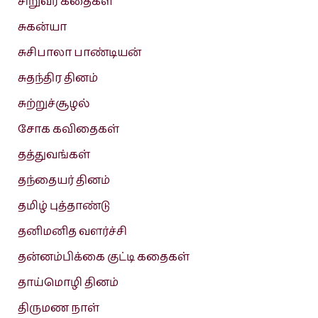
சிறுவர் கதைகள்
சுகன்யா
சுசிபாலா பாண்டியன்
சுதந்திர தினம்
சுற்றுச்சூழல்
சோக கவிதைகள்
தத்துவங்கள்
தந்தையர் தினம்
தமிழ் புத்தாண்டு
தனிமனித வளர்ச்சி
தன்னம்பிக்கை குட்டி கதைகள்
தாய்மொழி தினம்
திருமண நாள்