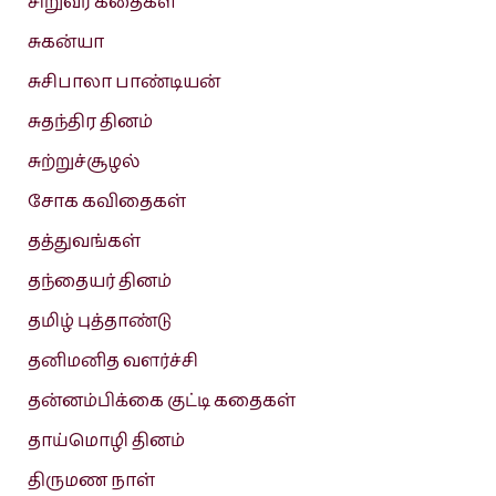
சிறுவர் கதைகள்
சுகன்யா
சுசிபாலா பாண்டியன்
சுதந்திர தினம்
சுற்றுச்சூழல்
சோக கவிதைகள்
தத்துவங்கள்
தந்தையர் தினம்
தமிழ் புத்தாண்டு
தனிமனித வளர்ச்சி
தன்னம்பிக்கை குட்டி கதைகள்
தாய்மொழி தினம்
திருமண நாள்