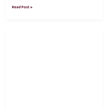
Read Post »
நீ
வேண்டும்
காதல்
கவிதை