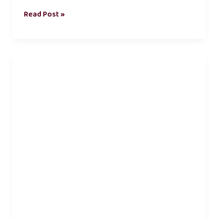
Read Post »
காதல்
புரிதல்
கவிதைகள்