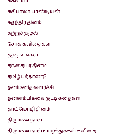
சுகன்யா
சுசிபாலா பாண்டியன்
சுதந்திர தினம்
சுற்றுச்சூழல்
சோக கவிதைகள்
தத்துவங்கள்
தந்தையர் தினம்
தமிழ் புத்தாண்டு
தனிமனித வளர்ச்சி
தன்னம்பிக்கை குட்டி கதைகள்
தாய்மொழி தினம்
திருமண நாள்
திருமண நாள் வாழ்த்துக்கள் கவிதை