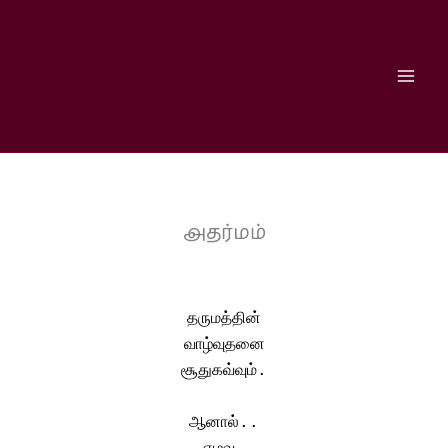
Skip
to
content
அதர்மம்
தருமத்தின்
வாழ்வுதனை
சூதுகவ்வும்.
ஆனால்..