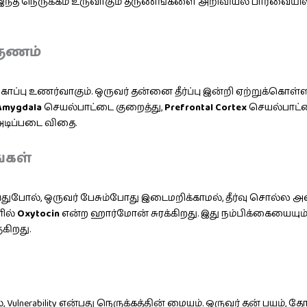
ந்த நெருக்கம் உருவாகும் தருணங்களை அறிவியல் பார்வையில்
தருணம்
ி பாதுகாப்பு உணர்வாகும். ஒருவர் தன்னை தீர்ப்பு இன்றி ஏற்றுக்
Amygdala
செயல்பாட்டை குறைத்து,
Prefrontal Cortex
செயல்பாட்ட
 அடிப்படை விதை.
்கள்
றுவதுபோல், ஒருவர் பேசும்போது இடைமறிக்காமல், தீர்வு சொல்ல அ
ளில்
Oxytocin
என்ற ஹார்மோன் சுரக்கிறது. இது நம்பிக்கையையும்
கிறது.
Vulnerability என்பது நெருக்கத்தின் மையம். ஒருவர் தன் பயம்,