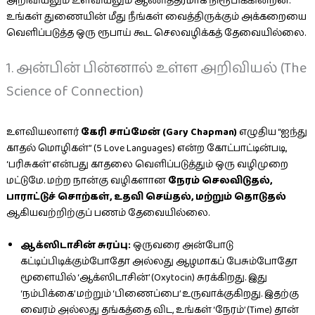
அறிவியலும் உளவியலும் ஆணித்தரமாக நிரூபிக்கின்றன.
உங்கள் துணையின் மீது நீங்கள் வைத்திருக்கும் அக்கறையை
வெளிப்படுத்த ஒரு ரூபாய் கூட செலவழிக்கத் தேவையில்லை.
1. அன்பின் பின்னால் உள்ள அறிவியல் (The
Science of Connection)
உளவியலாளர்
கேரி சாப்மேன் (Gary Chapman)
எழுதிய “ஐந்து
காதல் மொழிகள்” (5 Love Languages) என்ற கோட்பாட்டின்படி,
‘பரிசுகள்’ என்பது காதலை வெளிப்படுத்தும் ஒரு வழிமுறை
மட்டுமே. மற்ற நான்கு வழிகளான
நேரம் செலவிடுதல்,
பாராட்டுச் சொற்கள், உதவி செய்தல், மற்றும் தொடுதல்
ஆகியவற்றிற்குப் பணம் தேவையில்லை.
ஆக்ஸிடாசின் சுரப்பு:
ஒருவரை அன்போடு
கட்டிப்பிடிக்கும்போதோ அல்லது ஆழமாகப் பேசும்போதோ
மூளையில் ‘ஆக்ஸிடாசின்’ (Oxytocin) சுரக்கிறது. இது
‘நம்பிக்கை’ மற்றும் ‘பிணைப்பை’ உருவாக்குகிறது. இதற்கு
வைரம் அல்லது தங்கத்தை விட, உங்கள் ‘நேரம்’ (Time) தான்