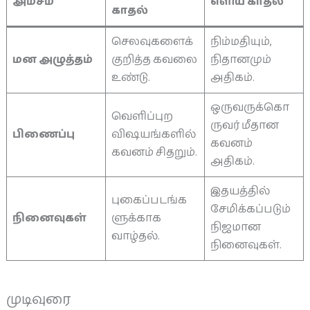
அம்சம்
எளிய காதல்
காதல்
செலவுகளைக்
நிம்மதியும்,
மன அழுத்தம்
குறித்த கவலை
நிதானமும்
உண்டு.
அதிகம்.
ஒருவருக்கொ
வெளிப்புற
ருவர் மீதான
பிணைப்பு
விஷயங்களில்
கவனம்
கவனம் சிதறும்.
அதிகம்.
இதயத்தில்
புகைப்படங்க
சேமிக்கப்படும்
நினைவுகள்
ளுக்காக
நிஜமான
வாழ்தல்.
நினைவுகள்.
முடிவுரை