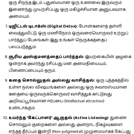
ஒரு சிறந்த இடம். புதுமையான ஒரு உணவை இருவரும்
இணைந்து முயற்சிப்பது ஒரு மகிழ்ச்சியான அனுபவமாக
அமையும்.
டிஜிட்டல் டிடாக்ஸ் (Digital Detox):
போன்களைத் தள்ளி
வைத்துவிட்டு, ஒரு மணிநேரம் ஒருவரையொருவர் உற்றுப்
பார்த்துப் பேசுங்கள். இது உங்கள் நெருக்கத்தைப்
பலப்படுத்தும்.
சூரிய அஸ்தமனத்தைப் பார்த்தல்:
இயற்கையின் அழகை
ஒன்றாக அமர்ந்து ரசிப்பது மன அமைதியையும்,
பிணைப்பையும் தரும்.
கதை சொல்லுதல் அல்லது வாசித்தல்:
ஒரு புத்தகத்தில்
உள்ள நல்ல விஷயங்களை அல்லது ஒரு சுவாரஸ்யமான
கதையை ஒருவருக்கொருவர் வாசித்துக் காட்டுவது
அறிவுப்பூர்வமான ஈர்ப்பை (Intellectual attraction)
உண்டாக்கும்.
உயர்ந்த ‘கேட்பாளர்’ ஆகுதல் (Active Listening):
துணை
சொல்லும் குறைகளை அல்லது அன்றாட நிகழ்வுகளை
எந்தத் தீர்ப்பும் இன்றி (Non-judgmental) முழுமையாகக் கேட்பது