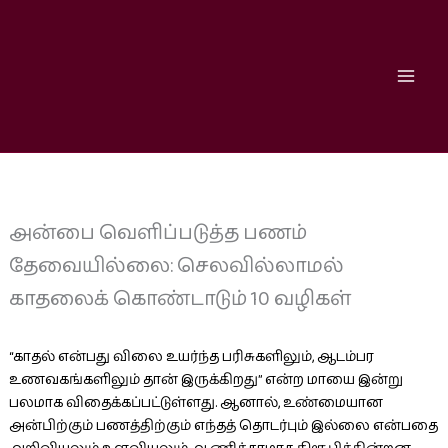
Skip
to
content
அன்பை வெளிப்படுத்த பணம்
தேவையில்லை: செலவில்லாமல்
காதலைக் கொண்டாடும் 10 வழிகள்
“காதல் என்பது விலை உயர்ந்த பரிசுகளிலும், ஆடம்பர
உணவகங்களிலும் தான் இருக்கிறது” என்ற மாயை இன்று
பலமாக விதைக்கப்பட்டுள்ளது. ஆனால், உண்மையான
அன்பிற்கும் பணத்திற்கும் எந்தத் தொடர்பும் இல்லை என்பதை