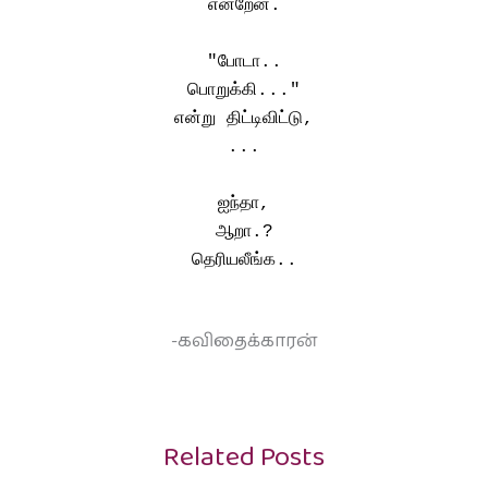
என்றேன்.
"போடா..
பொறுக்கி..."
என்று திட்டிவிட்டு,
...
ஐந்தா,
ஆறா.?
தெரியலீங்க..
-கவிதைக்காரன்
Related Posts