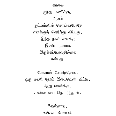
காலை
ஐந்து மணிக்கு,
அவள்
குட்மார்னிங் சொன்னபோதே
எனக்குத் தெரிந்து விட்டது,
இந்த நாள் எனக்கு
இனிய நாளாக
இருக்கப்போவதில்லை
என்பது.
போனால் போகிறதென,
ஒரு மணி நேரம் இடைவெளி விட்டு,
ஆறு மணிக்கு,
சண்டையை தொடர்ந்தாள்.
"என்னால,
உன்கூட பேசாமல்