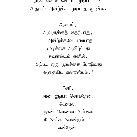
நான் என்ன செய்ய முடியும்..?.
அதுவும் அவிழ்க்க முடியாத முடிச்சு.
ஆனால்,
அவளுக்குத் தெரியாது,
'அவிழ்க்கவே முடியாத
முடிச்சை அவிழ்ப்பது
சுவாரஸ்யம் எனில்,
அப்படி ஒரு முடிச்சை போடுவது
அதைவிட சுவாரஸ்யம்.'
"சரி,
நான் ஐடியா சொல்றேன்,
ஆனால்,
நான் சொன்ன பேச்சை
நீ கேட்க வேண்டும்.‌",
என்றேன்.