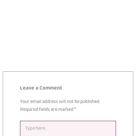
Leave a Comment
Your email address will not be published.
Required fields are marked
*
Type
here..