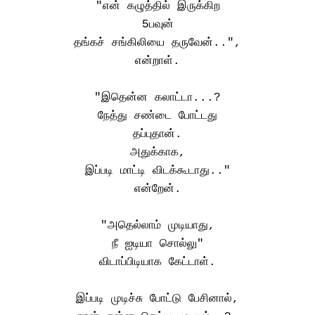
"என் கழுத்தில் இருக்கிற
5பவுன்
தங்கச் சங்கிலியை தருவேன்..",
என்றாள்.
"இதென்ன கலாட்டா...?
நேத்து சண்டை போட்டது
தப்புதான்.
அதுக்காக,
இப்படி மாட்டி விடக்கூடாது.."
என்றேன்.
"அதெல்லாம் முடியாது,
நீ ஐடியா சொல்லு"
விடாப்பிடியாக கேட்டாள்.
இப்படி முடிச்சு போட்டு பேசினால்,