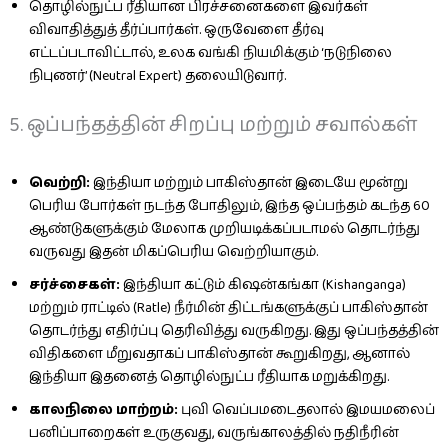
தொழில்நுட்ப ரீதியான பிரச்சனைகளை இவர்கள்
விவாதித்துத் தீர்ப்பார்கள். ஒருவேளை தீர்வு
எட்டப்படாவிட்டால், உலக வங்கி நியமிக்கும் ‘நடுநிலை
நிபுணர்’ (Neutral Expert) தலையிடுவார்.
5. ஒப்பந்தத்தின் சிறப்பு மற்றும் சவால்கள்
வெற்றி:
இந்தியா மற்றும் பாகிஸ்தான் இடையே மூன்று
பெரிய போர்கள் நடந்த போதிலும், இந்த ஒப்பந்தம் கடந்த 60
ஆண்டுகளுக்கும் மேலாக முறியடிக்கப்படாமல் தொடர்ந்து
வருவது இதன் மிகப்பெரிய வெற்றியாகும்.
சர்ச்சைகள்:
இந்தியா கட்டும் கிஷன்கங்கா (Kishanganga)
மற்றும் ராட்டில் (Ratle) நீர்மின் திட்டங்களுக்குப் பாகிஸ்தான்
தொடர்ந்து எதிர்ப்பு தெரிவித்து வருகிறது. இது ஒப்பந்தத்தின்
விதிகளை மீறுவதாகப் பாகிஸ்தான் கூறுகிறது, ஆனால்
இந்தியா இதனைத் தொழில்நுட்ப ரீதியாக மறுக்கிறது.
காலநிலை மாற்றம்:
புவி வெப்பமடைதலால் இமயமலைப்
பனிப்பாறைகள் உருகுவது, வருங்காலத்தில் நதிநீரின்