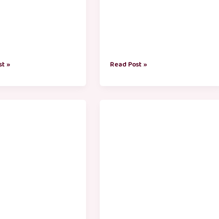
st »
Read Post »
கு
onam
நாள்
pandigai
ுக்கள் தமிழில்
valthukkal
tamil