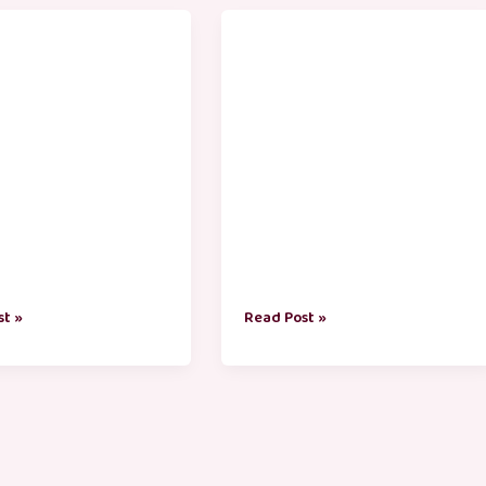
ள்
குழந்தைகள்
தின
ுக்கள்
வாழ்த்துக்கள்
–
50
st »
Read Post »