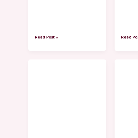
Read Post »
Read Po
doctors
magalir
day
thina
wishes
valthukk
in
tamil
tamil