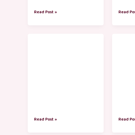
Read Post »
Read Po
independence
deepava
day
valthukk
valthukkal
tamil
tamil
words
Read Post »
Read Po