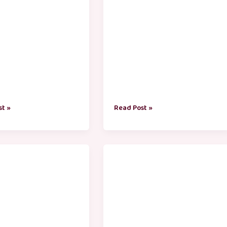
st »
Read Post »
r
ஆசிரியர்
தின
al
வாழ்த்துக்கள்