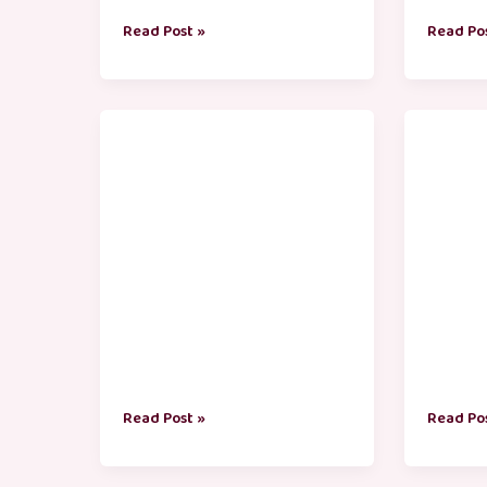
Read Post »
Read Po
engagement
திரும
valthukkal
நாள் வா
in
tamil
Read Post »
Read Po