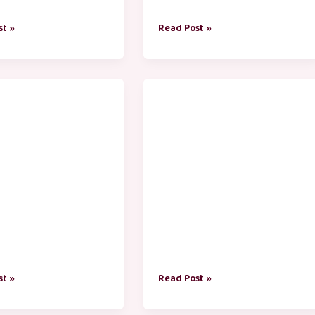
st »
Read Post »
li
tamil
al
puthandu
greetings
tamil
st »
Read Post »