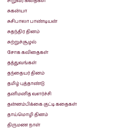
சிறுவர் கதைகள்
சுகன்யா
சுசிபாலா பாண்டியன்
சுதந்திர தினம்
சுற்றுச்சூழல்
சோக கவிதைகள்
தத்துவங்கள்
தந்தையர் தினம்
தமிழ் புத்தாண்டு
தனிமனித வளர்ச்சி
தன்னம்பிக்கை குட்டி கதைகள்
தாய்மொழி தினம்
திருமண நாள்