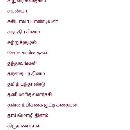
சிறுவர் கதைகள்
சுகன்யா
சுசிபாலா பாண்டியன்
சுதந்திர தினம்
சுற்றுச்சூழல்
சோக கவிதைகள்
தத்துவங்கள்
தந்தையர் தினம்
தமிழ் புத்தாண்டு
தனிமனித வளர்ச்சி
தன்னம்பிக்கை குட்டி கதைகள்
தாய்மொழி தினம்
திருமண நாள்