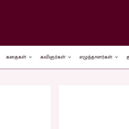
கதைகள்
கவிஞர்கள்
எழுத்தாளர்கள்
த
சுற்றுலாத்தலம்
்
கட்டுரை