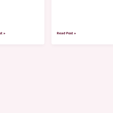
st »
Read Post »