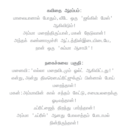
கவிதை ஆரம்பம்:
மாலையானால் போதும்,வீடே ஒரு 'ஜங்கிள் மேஸ்' 
ஆகிவிடும்!
அம்மா மறைந்திருப்பாள்,மகன் தேடுவான்!
அந்தக் கண்ணாமூச்சி ஆட்டத்தின்இடையிடையே, 
நான் ஒரு 'சும்மா ஆசாமி'!
நகைச்சுவை பகுதி:
மனைவி:'எல்லா மறைவிடமும் ஓல்ட் ஆகிவிட்டது!' 
என்று,அன்று திடீரெனஃப்ரிட்ஜுக்குப் பின்னால் போய் 
மறைந்தாள்!
மகன்:அம்மாவின் கால் சத்தம் கேட்டு,சமையலறைக்கு 
ஓடிவந்தான்!
ஃப்ரிட்ஜைத் திறந்து பார்த்தான்!
அம்மா 'ஃப்ரீஸ்' ஆனது போலசத்தம் போடாமல் 
நின்றிருந்தாள்!