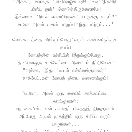
"அக்கா, உனக்கு 'ப்ரீ-வெడ్డిங் ஷூட்'-ல்'ஆங்கிரி 
பர்ஸ்ட் லுக்' கொடுத்திருக்கலாமே!
இவ்வளவு 'ரியல் எக்ஸ்பிரஷன்' யாருக்கு வரும்?"
உடனே அவள் முகம் மாறும்!அந்த மாற்றம்...'
வெங்காயத்தை உரிக்கும்போது'வரும் கண்ணீருக்குச் 
சமம்!
கோபத்தின் உச்சியில் இருக்கும்போது,
திடீரெனஒரு சாக்லேட்டை அவளிடம் நீட்டுவேன்!
"அக்கா, இது 'ஃபயர் எக்ஸ்டிங்குவிஷர்' 
சாக்லேட்.உன் கோபத் தீயை அணைக்கும்!
"உடனே, அவள் ஒரு கையில் சாக்லேட்டை 
வாங்குவாள்;
மறு கையில், என் காதைப் பிடித்துத் திருகுவாள்!
அப்போது அவள் முகத்தில் ஒரு சிரிப்பு வரும் 
பாருங்கள்...
அதுதான், 'கோபத்தின் சைடு எஃபெக்ட்!' 